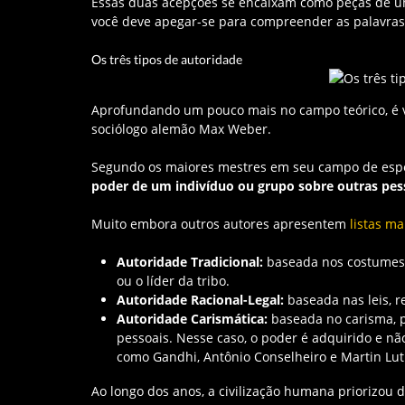
Essas duas acepções se encaixam como peças de um 
você deve apegar-se para compreender as palavra
Os três tipos de autoridade
Aprofundando um pouco mais no campo teórico, é vál
sociólogo alemão Max Weber.
Segundo os maiores mestres em seu campo de espe
poder de um indivíduo ou grupo sobre outras pes
Muito embora outros autores apresentem
listas ma
Autoridade Tradicional:
baseada nos costumes e
ou o líder da tribo.
Autoridade Racional-Legal:
baseada nas leis, re
Autoridade Carismática:
baseada no carisma, po
pessoais. Nesse caso, o poder é adquirido e n
como Gandhi, Antônio Conselheiro e Martin Luth
Ao longo dos anos, a civilização humana priorizou d