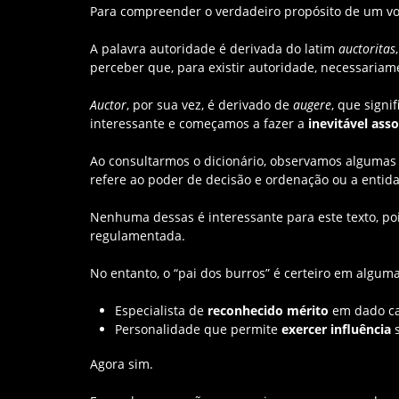
Para compreender o verdadeiro propósito de um voc
A palavra autoridade é derivada do latim
auctoritas
perceber que, para existir autoridade, necessaria
Auctor
, por sua vez, é derivado de
augere
, que signi
interessante e começamos a fazer a
inevitável ass
Ao consultarmos o dicionário, observamos algumas s
refere ao poder de decisão e ordenação ou a entid
Nenhuma dessas é interessante para este texto, po
regulamentada.
No entanto, o “pai dos burros” é certeiro em alguma
Especialista de
reconhecido mérito
em dado ca
Personalidade que permite
exercer influência
s
Agora sim.