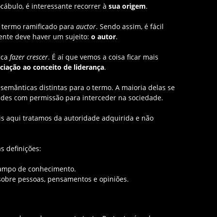
ábulo, é interessante recorrer à
sua origem
.
, termo ramificado para
auctor
. Sendo assim, é fácil
mente deve haver um sujeito:
o autor
.
fica
fazer crescer
. É aí que vemos a coisa ficar mais
ociação ao conceito de liderança
.
emânticas distintas para o termo. A maioria delas se
ades com permissão para interceder na sociedade.
is aqui tratamos da autoridade adquirida e não
s definições:
mpo de conhecimento.
obre pessoas, pensamentos e opiniões.