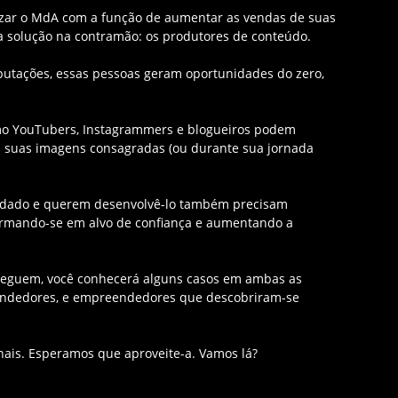
lizar o MdA com a função de aumentar as vendas de suas
 solução na contramão: os produtores de conteúdo.
putações, essas pessoas geram oportunidades do zero,
mo YouTubers, Instagrammers e blogueiros podem
m suas imagens consagradas (ou durante sua jornada
olidado e querem desenvolvê-lo também precisam
ormando-se em alvo de confiança e aumentando a
seguem, você conhecerá alguns casos em ambas as
endedores, e empreendedores que descobriram-se
nais. Esperamos que aproveite-a. Vamos lá?