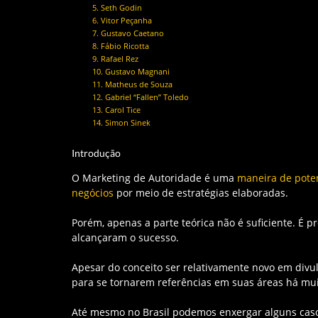
5. Seth Godin
6. Vitor Peçanha
7. Gustavo Caetano
8. Fábio Ricotta
9. Rafael Rez
10. Gustavo Magnani
11. Matheus de Souza
12. Gabriel “Fallen” Toledo
13. Carol Tice
14. Simon Sinek
Introdução
O Marketing de Autoridade é uma
maneira de poten
negócios
por meio de estratégias elaboradas.
Porém, apenas a parte teórica não é suficiente. É 
alcançaram o sucesso.
Apesar do conceito ser relativamente novo em divu
para se tornarem referências em suas áreas há muit
Até mesmo no Brasil podemos enxergar alguns casos