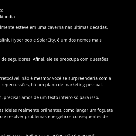
to:
kipedia
elmente esteve em uma caverna nas últimas décadas.
link, Hyperloop e SolarCity, é um dos nomes mais
 de seguidores. Afinal, ele se preocupa com questões
irretocável, não é mesmo? Você se surpreenderia com a
s repercussões, há um plano de marketing pessoal.
 precisaríamos de um texto inteiro só para isso.
as ideias realmente brilhantes, como lançar um foguete
ço e resolver problemas energéticos consequentes de
ologia para imitar essas ações, não é mesmo?