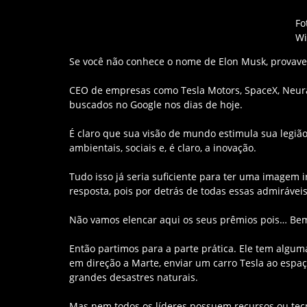
Fo
Wi
Se você não conhece o nome de Elon Musk, provav
CEO de empresas como Tesla Motors, SpaceX, Neura
buscados no Google nos dias de hoje.
É claro que sua visão de mundo estimula sua legião
ambientais, sociais e, é claro, a inovação.
Tudo isso já seria suficiente para ter uma imagem 
resposta, pois por detrás de todas essas admirávei
Não vamos elencar aqui os seus prêmios pois… Bem,
Então partimos para a parte prática. Ele tem algum
em direção a Marte, enviar um carro Tesla ao espa
grandes desastres naturais.
Mas nem todos os líderes possuem recursos ou tecn