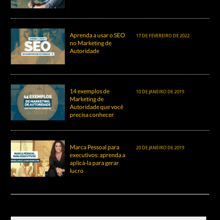
Aprenda a usar o SEO
17 DE FEVEREIRO DE 2022
no Marketing de
Autoridade
14 exemplos de
10 DE JANEIRO DE 2019
Marketing de
Autoridade que você
precisa conhecer
Marca Pessoal para
20 DE JANEIRO DE 2019
executivos: aprenda a
aplicá-la para gerar
lucro