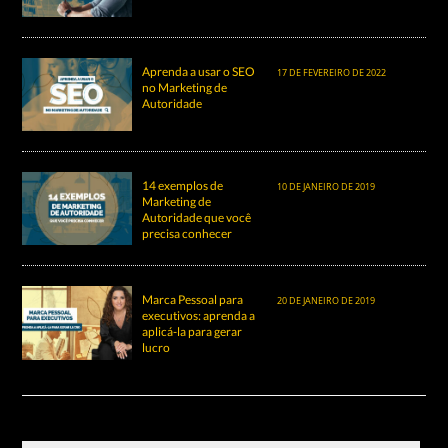
Aprenda a usar o SEO
17 DE FEVEREIRO DE 2022
no Marketing de
Autoridade
14 exemplos de
10 DE JANEIRO DE 2019
Marketing de
Autoridade que você
precisa conhecer
Marca Pessoal para
20 DE JANEIRO DE 2019
executivos: aprenda a
aplicá-la para gerar
lucro