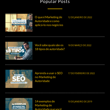
Popular Posts
O que é Marketing de
12 DE JANEIRO DE 2022
Autoridade e como
aplicá-lo nos negócios
Você sabe quais são os
18 DE MARÇO DE 2022
18 tipos de autoridade?
Aprenda a usar o SEO
17 DE FEVEREIRO DE 2022
no Marketing de
Autoridade
14 exemplos de
10 DE JANEIRO DE 2019
Marketing de
Autoridade que você