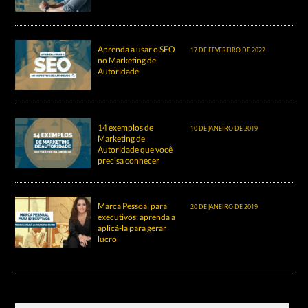
Aprenda a usar o SEO
17 DE FEVEREIRO DE 2022
no Marketing de
Autoridade
14 exemplos de
10 DE JANEIRO DE 2019
Marketing de
Autoridade que você
precisa conhecer
Marca Pessoal para
20 DE JANEIRO DE 2019
executivos: aprenda a
aplicá-la para gerar
lucro